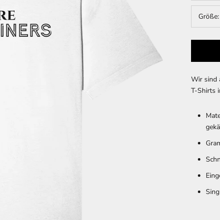
Größe
Wir sind 
T-Shirts 
Mate
gek
Gram
Schn
Eing
Sing