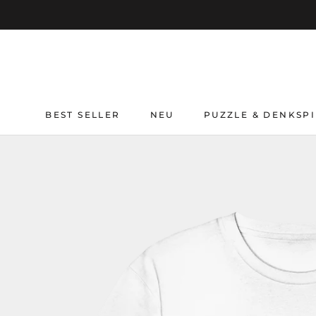
Direkt
zum
Inhalt
BEST SELLER
NEU
PUZZLE & DENKSPI
BEST SELLER
NEU
PUZZLE & DENKSPI